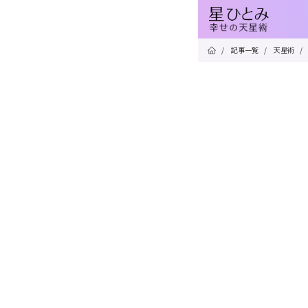
/
記事一覧
/
天星術
/