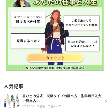
人気記事
星ひとみ公式｜天星タイプの調べ方！生年月日入力
で簡単占い
2021.3.29
天星術
天星タイプ