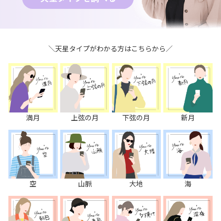
＼天星タイプがわかる方はこちらから／
満月
上弦の月
下弦の月
新月
空
山脈
大地
海