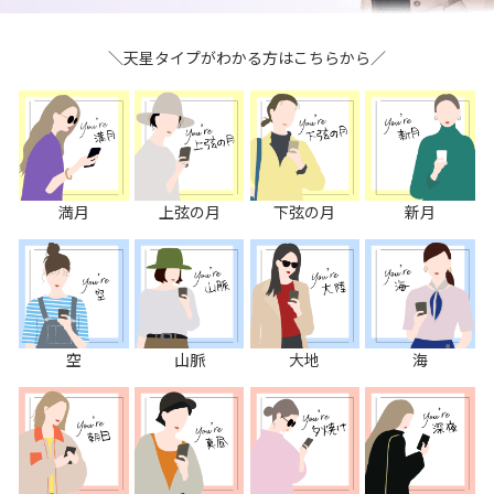
＼天星タイプがわかる方はこちらから／
満月
上弦の月
下弦の月
新月
空
山脈
大地
海