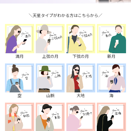
＼天星タイプがわかる方はこちらから／
満月
上弦の月
下弦の月
新月
空
山脈
大地
海