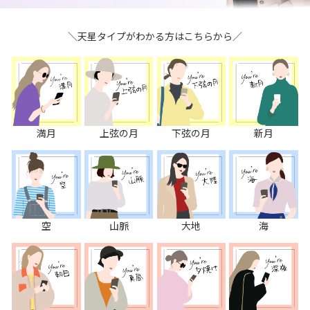
＼天星タイプがわかる方はこちらから／
満月
上弦の月
下弦の月
新月
空
山脈
大地
海