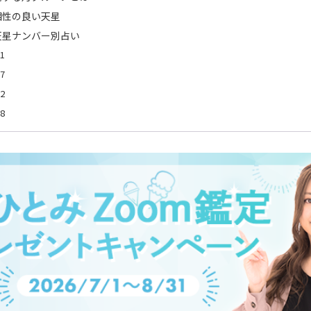
相性の良い天星
天星ナンバー別占い
1
7
2
8