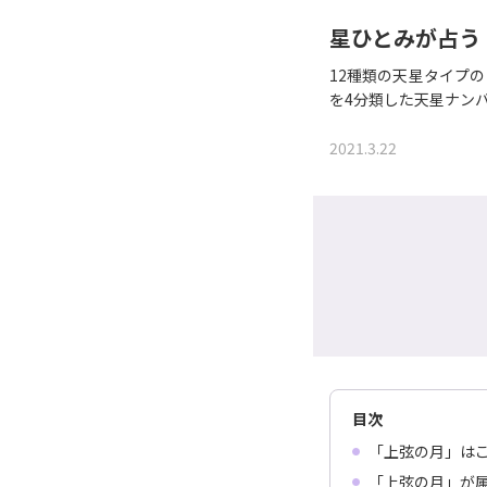
星ひとみが占う
12種類の天星タイプ
を4分類した天星ナン
2021.3.22
目次
「上弦の月」は
「上弦の月」が