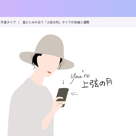
天星タイプ
/
星ひとみが占う「上弦の月」タイプの性格と運勢