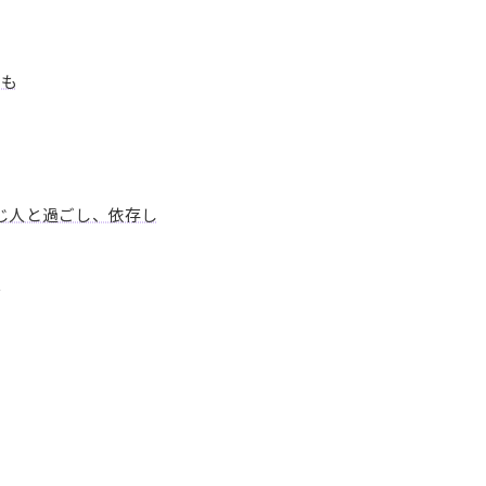
とも
じ人と過ごし、依存し
ん