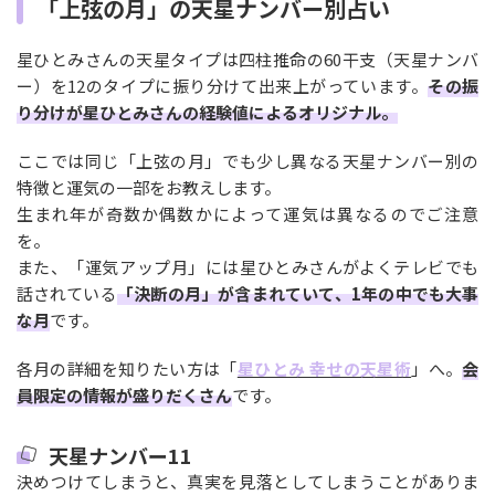
「上弦の月」の天星ナンバー別占い
星ひとみさんの天星タイプは四柱推命の60干支（天星ナンバ
ー）を12のタイプに振り分けて出来上がっています。
その振
り分けが星ひとみさんの経験値によるオリジナル。
ここでは同じ「上弦の月」でも少し異なる天星ナンバー別の
特徴と運気の一部をお教えします。
生まれ年が奇数か偶数かによって運気は異なるのでご注意
を。
また、「運気アップ月」には星ひとみさんがよくテレビでも
話されている
「決断の月」が含まれていて、1年の中でも大事
な月
です。
各月の詳細を知りたい方は「
星ひとみ 幸せの天星術
」へ。
会
員限定の情報が盛りだくさん
です。
天星ナンバー11
決めつけてしまうと、真実を見落としてしまうことがありま