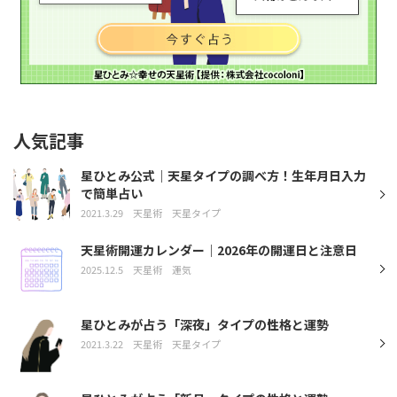
人気記事
星ひとみ公式｜天星タイプの調べ方！生年月日入力
で簡単占い
2021.3.29
天星術
天星タイプ
天星術開運カレンダー｜2026年の開運日と注意日
2025.12.5
天星術
運気
星ひとみが占う「深夜」タイプの性格と運勢
2021.3.22
天星術
天星タイプ