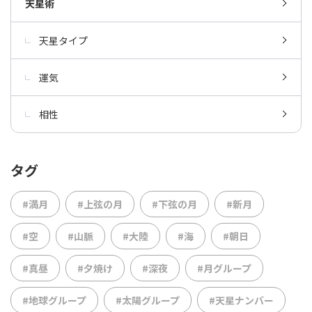
天星術
天星タイプ
運気
相性
タグ
#満月
#上弦の月
#下弦の月
#新月
#空
#山脈
#大陸
#海
#朝日
#真昼
#夕焼け
#深夜
#月グループ
#地球グループ
#太陽グループ
#天星ナンバー