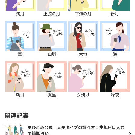
満月
上弦の月
下弦の月
新月
空
山脈
大地
海
朝日
真昼
夕焼け
深夜
関連記事
星ひとみ公式｜天星タイプの調べ方！生年月日入力
で簡単占い