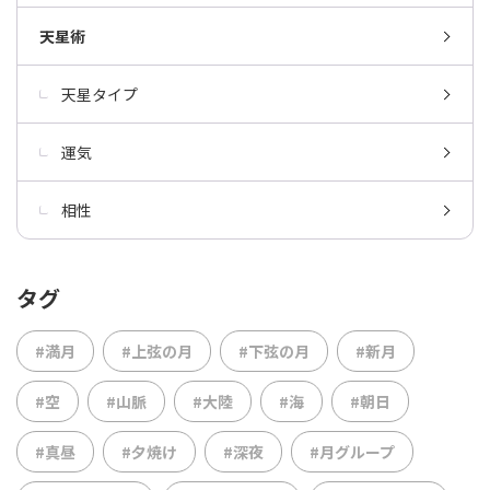
天星術
天星タイプ
運気
相性
タグ
#満月
#上弦の月
#下弦の月
#新月
#空
#山脈
#大陸
#海
#朝日
#真昼
#夕焼け
#深夜
#月グループ