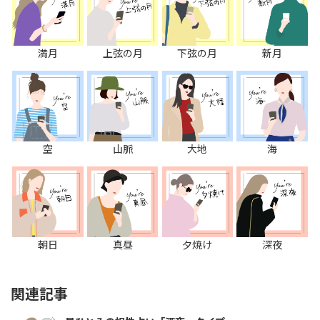
満月
上弦の月
下弦の月
新月
空
山脈
大地
海
朝日
真昼
夕焼け
深夜
関連記事