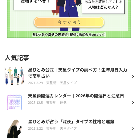
人気記事
星ひとみ公式｜天星タイプの調べ方！生年月日入力
で簡単占い
2021.3.29
天星術
天星タイプ
天星術開運カレンダー｜2026年の開運日と注意日
2025.12.5
天星術
運気
星ひとみが占う「深夜」タイプの性格と運勢
2021.3.22
天星術
天星タイプ