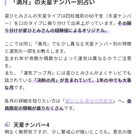
「満月」の天星ナンバー別占い
星ひとみさんの天星タイプは四柱推命の60干支（天星ナンバ
ー）を12のタイプに振り分けて出来上がっています。
その振
り分けが星ひとみさんの経験値によるオリジナル。
ここでは同じ「満月」でも少し異なる天星ナンバー別の特徴
と運気の一部をお教えします。
生まれ年が奇数か偶数かによって運気は異なるのでご注意
を。
また、「運気アップ月」には星ひとみさんがよくテレビでも
話されている
「決断の月」が含まれていて、1年の中でも大事
な月
です。
各月の詳細を知りたい方は「
星ひとみ 幸せの天星術
」へ。
会
員限定の情報が盛りだくさん
です。
天星ナンバー4
明るく無邪気ですが、少し警戒心が強いところも。意志の強