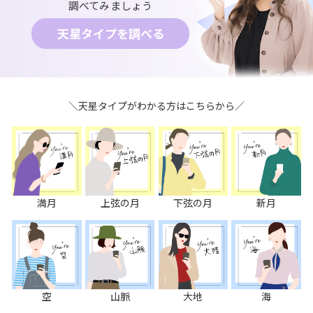
調べてみましょう
天星タイプを調べる
＼天星タイプがわかる方はこちらから／
満月
上弦の月
下弦の月
新月
空
山脈
大地
海