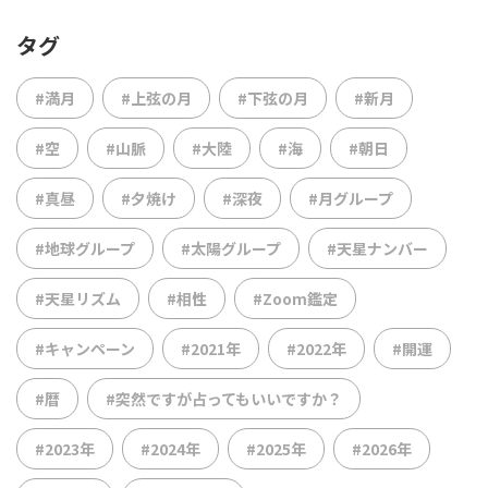
タグ
#満月
#上弦の月
#下弦の月
#新月
#空
#山脈
#大陸
#海
#朝日
#真昼
#夕焼け
#深夜
#月グループ
#地球グループ
#太陽グループ
#天星ナンバー
#天星リズム
#相性
#Zoom鑑定
#キャンペーン
#2021年
#2022年
#開運
#暦
#突然ですが占ってもいいですか？
#2023年
#2024年
#2025年
#2026年