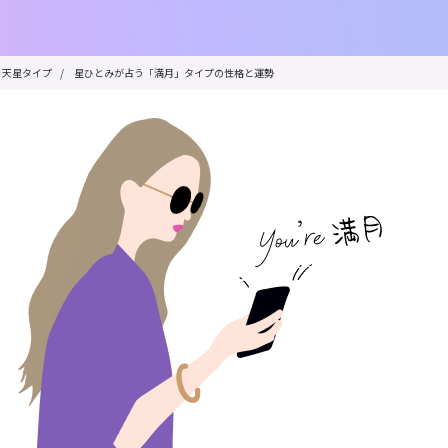
天星タイプ
/
星ひとみが占う「満月」タイプの性格と運勢