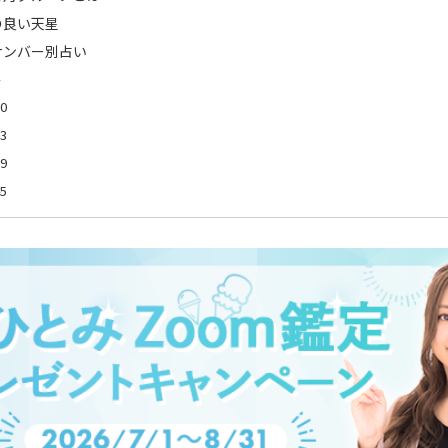
の良い天星
ナンバー別占い
0
3
9
5