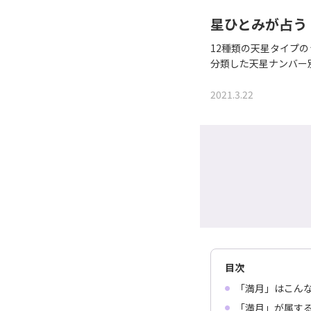
星ひとみが占う
12種類の天星タイプ
分類した天星ナンバー
2021.3.22
目次
「満月」はこん
「満月」が属す