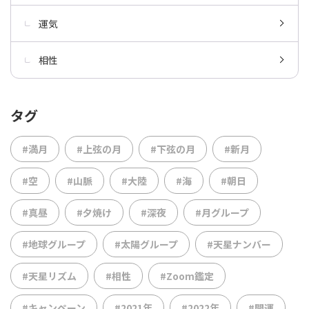
運気
相性
タグ
#満月
#上弦の月
#下弦の月
#新月
#空
#山脈
#大陸
#海
#朝日
#真昼
#夕焼け
#深夜
#月グループ
#地球グループ
#太陽グループ
#天星ナンバー
#天星リズム
#相性
#Zoom鑑定
#キャンペーン
#2021年
#2022年
#開運