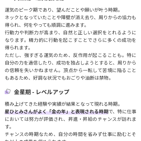
運気のピーク期であり、望んだことや願いが叶う時期。
ネックとなっていたことや障壁が消え去り、周りからの協力も
得られ、何をやっても順調に進みます。
行動力や判断力が高まり、自然と正しい選択をとれるように
なります。精力的に行動を起こすことでさらに多くの成功を
得られます。
ただし、強すぎる運気のため、反作用が起こることも。特に
自分の力を過信したり、成功を独占しようとすると、周りから
の信頼を失いかねません。頂点から一転して苦境に陥ること
もあるため、好調な状況でもおごりや油断は禁物。
金星期 - レベルアップ
積み上げてきた経験や実績が結果となって現れる時期。
星ひとみさんがよく「金の年」と表現される時期
で、特に仕事
においては努力が評価され、昇進・昇給のチャンスが訪れま
す。
チャンスの時期なため、自分の時間を省みず仕事に励むとそ