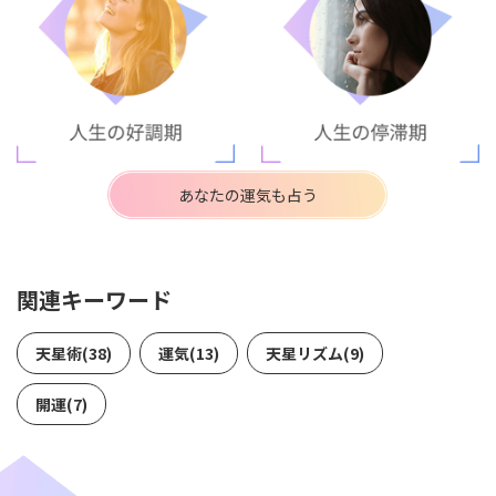
あなたの運気も占う
関連キーワード
天星術(38)
運気(13)
天星リズム(9)
開運(7)