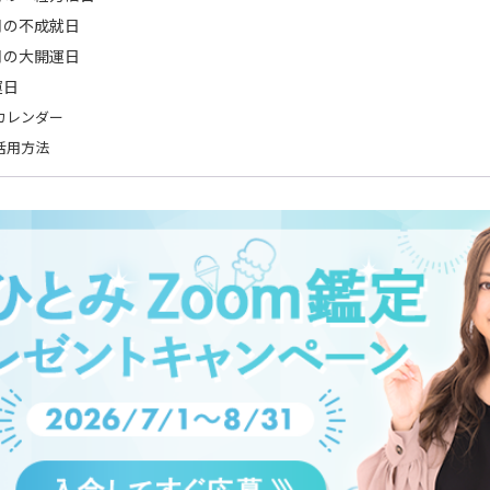
2月の不成就日
2月の大開運日
運日
カレンダー
活用方法