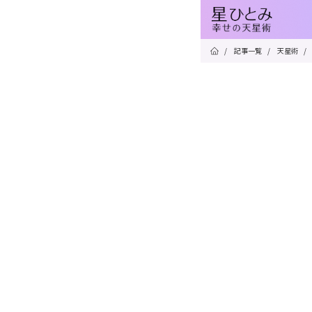
/
記事一覧
/
天星術
/