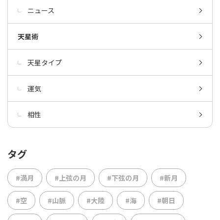
ニュース
天星術
天星タイプ
運気
相性
タグ
#満月
#上弦の月
#下弦の月
#新月
#空
#山脈
#大陸
#海
#朝日