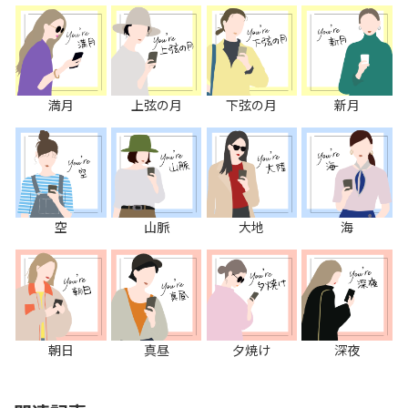
満月
上弦の月
下弦の月
新月
空
山脈
大地
海
朝日
真昼
夕焼け
深夜