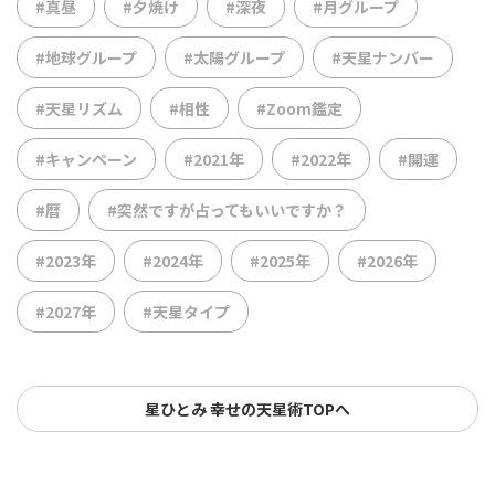
#真昼
#夕焼け
#深夜
#月グループ
#地球グループ
#太陽グループ
#天星ナンバー
#天星リズム
#相性
#Zoom鑑定
#キャンペーン
#2021年
#2022年
#開運
#暦
#突然ですが占ってもいいですか？
#2023年
#2024年
#2025年
#2026年
#2027年
#天星タイプ
星ひとみ 幸せの天星術TOPへ