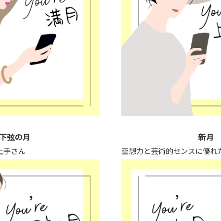
下弦の月
新月
上手さん
空想力と芸術的センスに優れ