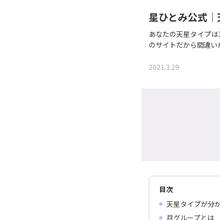
星ひとみ公式｜
あなたの天星タイプは
のサイトだから間違い
2021.3.29
目次
天星タイプが分
月グループとは