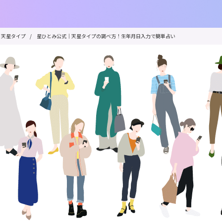
天星タイプ
/
星ひとみ公式｜天星タイプの調べ方！生年月日入力で簡単占い