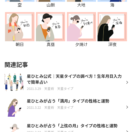
空
山脈
大地
海
朝日
真昼
夕焼け
深夜
関連記事
星ひとみ公式｜天星タイプの調べ方！生年月日入力
で簡単占い
2021.3.29
天星術
天星タイプ
星ひとみが占う「満月」タイプの性格と運勢
2021.3.22
天星術
天星タイプ
星ひとみが占う「上弦の月」タイプの性格と運勢
2021.3.22
天星術
天星タイプ