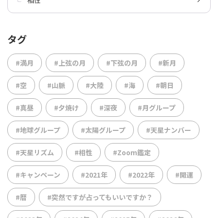
タグ
#満月
#上弦の月
#下弦の月
#新月
#空
#山脈
#大陸
#海
#朝日
#真昼
#夕焼け
#深夜
#月グループ
#地球グループ
#太陽グループ
#天星ナンバー
#天星リズム
#相性
#Zoom鑑定
#キャンペーン
#2021年
#2022年
#開運
#暦
#突然ですが占ってもいいですか？