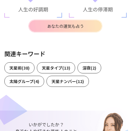
あなたの運気も占う
関連キーワード
天星術(38)
天星タイプ(13)
深夜(2)
太陽グループ(4)
天星ナンバー(12)
いかがでしたか？