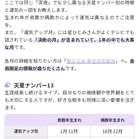
ここでは同じ「深夜」でも少し異なる天星ナンバー別の特徴
と運気の一部をお教えします。
生まれ年が奇数か偶数かによって運気は異なるのでご注意
を。
また、「運気アップ月」には星ひとみさんがよくテレビでも
話されている
「決断の月」が含まれていて、1年の中でも大事
な月
です。
各月の詳細を知りたい方は「
星ひとみ 幸せの天星術
」へ。
会
員限定の情報が盛りだくさん
です。
天星ナンバー13
生涯成長し続けるタイプ。自分なりの価値観や世界観をとて
も大切にする人ですが、好きな相手も同様に深い愛情を注ぎ
ます。
奇数年生まれ
偶数年生まれ
1月 11月
10月 12月
運気アップ月