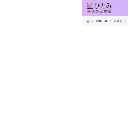
/
記事一覧
/
天星術
/