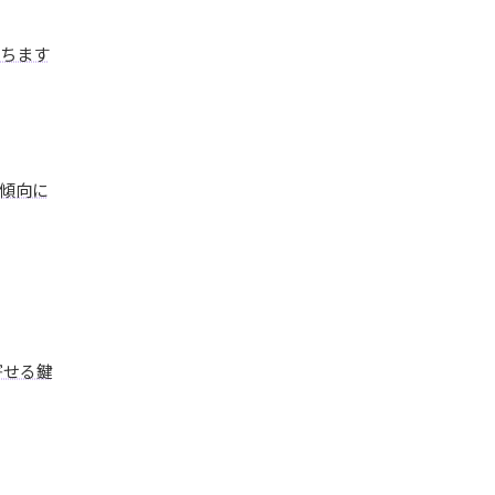
ちます
傾向に
寄せる鍵