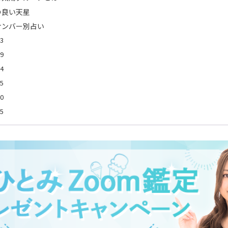
の良い天星
ナンバー別占い
3
9
4
5
0
5