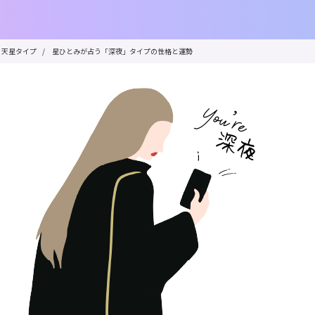
天星タイプ
/
星ひとみが占う「深夜」タイプの性格と運勢