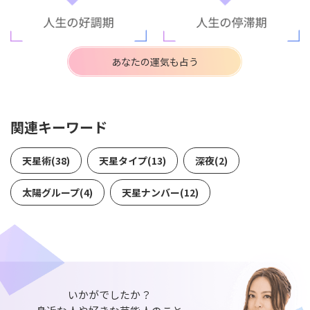
あなたの運気も占う
関連キーワード
天星術(38)
天星タイプ(13)
深夜(2)
太陽グループ(4)
天星ナンバー(12)
いかがでしたか？