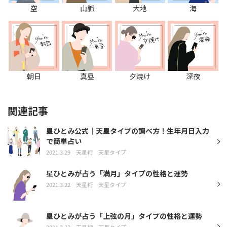
空
山脈
大地
海
朝日
真昼
夕焼け
深夜
関連記事
星ひとみ公式｜天星タイプの調べ方！生年月日入力
で簡単占い
2021.3.29
天星術
天星タイプ
星ひとみが占う「満月」タイプの性格と運勢
2021.3.22
天星術
天星タイプ
星ひとみが占う「上弦の月」タイプの性格と運勢
2021.3.22
天星術
天星タイプ