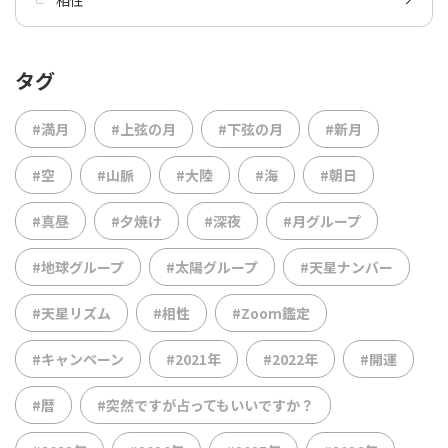
タグ
#満月
#上弦の月
#下弦の月
#新月
#空
#山脈
#大陸
#海
#朝日
#真昼
#夕焼け
#深夜
#月グループ
#地球グループ
#太陽グループ
#天星ナンバー
#天星リズム
#相性
#Zoom鑑定
#キャンペーン
#2021年
#2022年
#開運
#暦
#突然ですが占ってもいいですか？