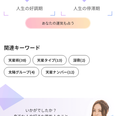
あなたの運気も占う
関連キーワード
天星術(38)
天星タイプ(13)
深夜(2)
太陽グループ(4)
天星ナンバー(12)
いかがでしたか？