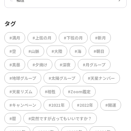
タグ
#満月
#上弦の月
#下弦の月
#新月
#空
#山脈
#大陸
#海
#朝日
#真昼
#夕焼け
#深夜
#月グループ
#地球グループ
#太陽グループ
#天星ナンバー
#天星リズム
#相性
#Zoom鑑定
#キャンペーン
#2021年
#2022年
#開運
#暦
#突然ですが占ってもいいですか？