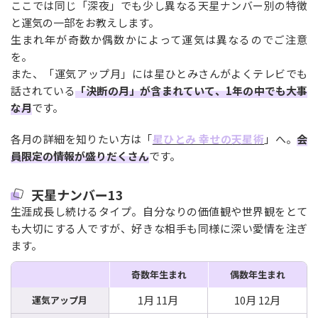
ここでは同じ「深夜」でも少し異なる天星ナンバー別の特徴
と運気の一部をお教えします。
生まれ年が奇数か偶数かによって運気は異なるのでご注意
を。
また、「運気アップ月」には星ひとみさんがよくテレビでも
話されている
「決断の月」が含まれていて、1年の中でも大事
な月
です。
各月の詳細を知りたい方は「
星ひとみ 幸せの天星術
」へ。
会
員限定の情報が盛りだくさん
です。
天星ナンバー13
生涯成長し続けるタイプ。自分なりの価値観や世界観をとて
も大切にする人ですが、好きな相手も同様に深い愛情を注ぎ
ます。
奇数年生まれ
偶数年生まれ
1月 11月
10月 12月
運気アップ月