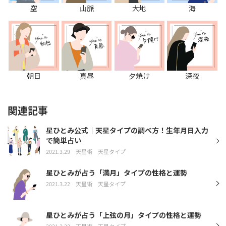
空
山脈
大地
海
朝日
真昼
夕焼け
深夜
関連記事
星ひとみ公式｜天星タイプの調べ方！生年月日入力
で簡単占い
2021.3.29
天星術
天星タイプ
星ひとみが占う「満月」タイプの性格と運勢
2021.3.22
天星術
天星タイプ
星ひとみが占う「上弦の月」タイプの性格と運勢
2021.3.22
天星術
天星タイプ