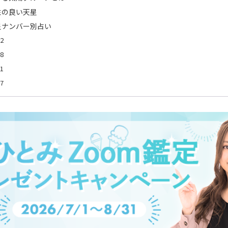
性の良い天星
星ナンバー別占い
2
8
1
7