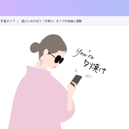
天星タイプ
/
星ひとみが占う「夕焼け」タイプの性格と運勢