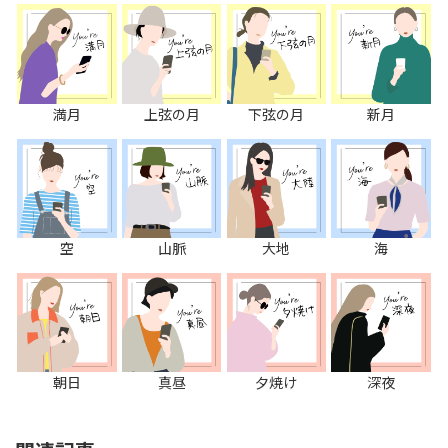
満月
上弦の月
下弦の月
新月
空
山脈
大地
海
朝日
真昼
夕焼け
深夜