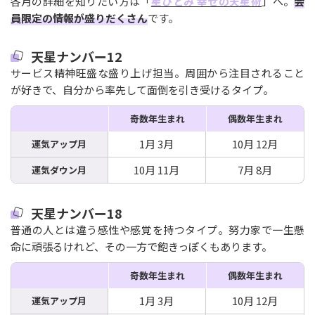
各月の詳細を知りたい方は「
星ひとみ 幸せの天星術
」へ。
会
員限定の情報が盛りだくさん
です。
天星ナンバー12
サービス精神旺盛な盛り上げ担当。周囲から注目されること
が好きで、自分から率先して面倒を引き受けるタイプ。
奇数年生まれ
偶数年生まれ
1月 3月
10月 12月
運気アップ月
10月 11月
7月 8月
運気ダウン月
天星ナンバー18
普通の人とは違う感性や感覚を持つタイプ。努力家で一生懸
命に頑張るけれど、その一方で飽きっぽくもあります。
奇数年生まれ
偶数年生まれ
1月 3月
10月 12月
運気アップ月