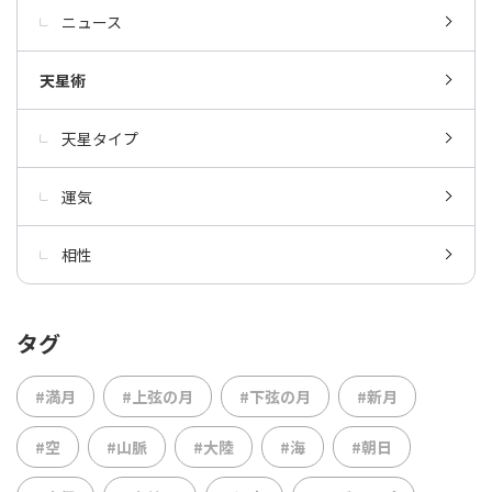
ニュース
天星術
天星タイプ
運気
相性
タグ
#満月
#上弦の月
#下弦の月
#新月
#空
#山脈
#大陸
#海
#朝日