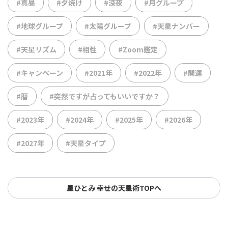
#真昼
#夕焼け
#深夜
#月グループ
#地球グループ
#太陽グループ
#天星ナンバー
#天星リズム
#相性
#Zoom鑑定
#キャンペーン
#2021年
#2022年
#開運
#暦
#突然ですが占ってもいいですか？
#2023年
#2024年
#2025年
#2026年
#2027年
#天星タイプ
星ひとみ 幸せの天星術TOPへ