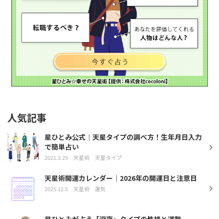
人気記事
星ひとみ公式｜天星タイプの調べ方！生年月日入力
で簡単占い
2021.3.29
天星術
天星タイプ
天星術開運カレンダー｜2026年の開運日と注意日
2025.12.5
天星術
運気
星ひとみが占う「深夜」タイプの性格と運勢