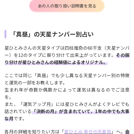
あの人の取り扱い説明書を見る
「真昼」の天星ナンバー別占い
星ひとみさんの天星タイプは四柱推命の60干支（天星ナンバ
ー）を12のタイプに振り分けて出来上がっています。
その振
り分けが星ひとみさんの経験値によるオリジナル。
ここでは同じ「真昼」でも少し異なる天星ナンバー別の特徴
と運気の一部をお教えします。
生まれ年が奇数か偶数かによって運気は異なるのでご注意
を。
また、「運気アップ月」には星ひとみさんがよくテレビでも
話されている
「決断の月」が含まれていて、1年の中でも大事
な月
です。
各月の詳細を知りたい方は「
星ひとみ 幸せの天星術
」へ。
会