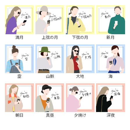
満月
上弦の月
下弦の月
新月
空
山脈
大地
海
朝日
真昼
夕焼け
深夜