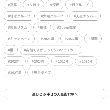
#真昼
#夕焼け
#深夜
#月グループ
#地球グループ
#太陽グループ
#天星ナンバー
#天星リズム
#相性
#Zoom鑑定
#キャンペーン
#2021年
#2022年
#開運
#暦
#突然ですが占ってもいいですか？
#2023年
#2024年
#2025年
#2026年
#2027年
#天星タイプ
星ひとみ 幸せの天星術TOPへ