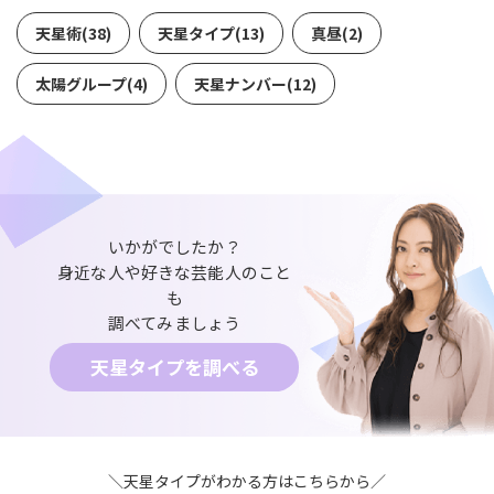
天星術(38)
天星タイプ(13)
真昼(2)
太陽グループ(4)
天星ナンバー(12)
いかがでしたか？
身近な人や好きな芸能人のこと
も
調べてみましょう
天星タイプを調べる
＼天星タイプがわかる方はこちらから／