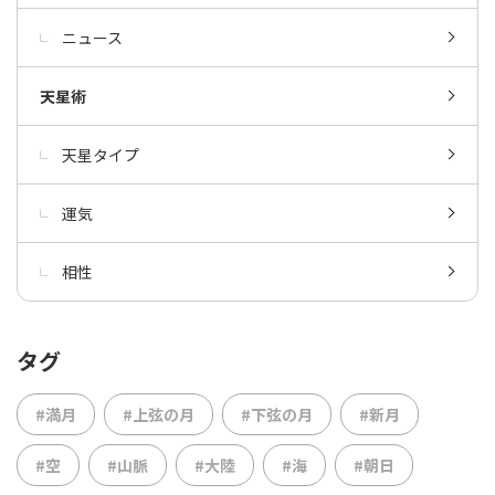
ニュース
天星術
天星タイプ
運気
相性
タグ
#満月
#上弦の月
#下弦の月
#新月
#空
#山脈
#大陸
#海
#朝日