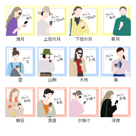
満月
上弦の月
下弦の月
新月
空
山脈
大地
海
朝日
真昼
夕焼け
深夜