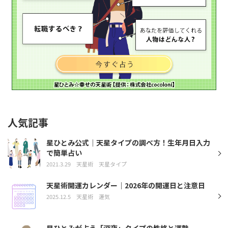
人気記事
星ひとみ公式｜天星タイプの調べ方！生年月日入力
で簡単占い
2021.3.29
天星術
天星タイプ
天星術開運カレンダー｜2026年の開運日と注意日
2025.12.5
天星術
運気
星ひとみが占う「深夜」タイプの性格と運勢