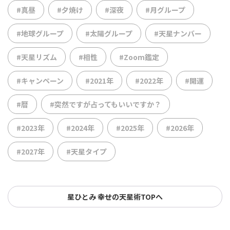
#真昼
#夕焼け
#深夜
#月グループ
#地球グループ
#太陽グループ
#天星ナンバー
#天星リズム
#相性
#Zoom鑑定
#キャンペーン
#2021年
#2022年
#開運
#暦
#突然ですが占ってもいいですか？
#2023年
#2024年
#2025年
#2026年
#2027年
#天星タイプ
星ひとみ 幸せの天星術TOPへ