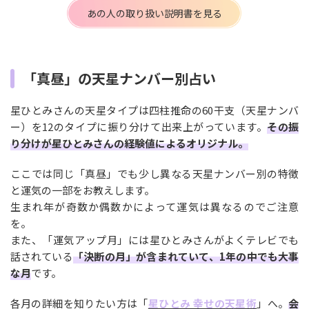
あの人の取り扱い説明書を見る
「真昼」の天星ナンバー別占い
星ひとみさんの天星タイプは四柱推命の60干支（天星ナンバ
ー）を12のタイプに振り分けて出来上がっています。
その振
り分けが星ひとみさんの経験値によるオリジナル。
ここでは同じ「真昼」でも少し異なる天星ナンバー別の特徴
と運気の一部をお教えします。
生まれ年が奇数か偶数かによって運気は異なるのでご注意
を。
また、「運気アップ月」には星ひとみさんがよくテレビでも
話されている
「決断の月」が含まれていて、1年の中でも大事
な月
です。
各月の詳細を知りたい方は「
星ひとみ 幸せの天星術
」へ。
会