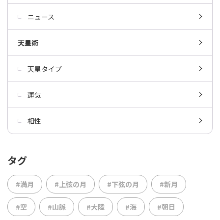
ニュース
天星術
天星タイプ
運気
相性
タグ
#満月
#上弦の月
#下弦の月
#新月
#空
#山脈
#大陸
#海
#朝日