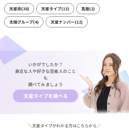
天星術(38)
天星タイプ(13)
真昼(2)
太陽グループ(4)
天星ナンバー(12)
いかがでしたか？
身近な人や好きな芸能人のこと
も
調べてみましょう
天星タイプを調べる
＼天星タイプがわかる方はこちらから／